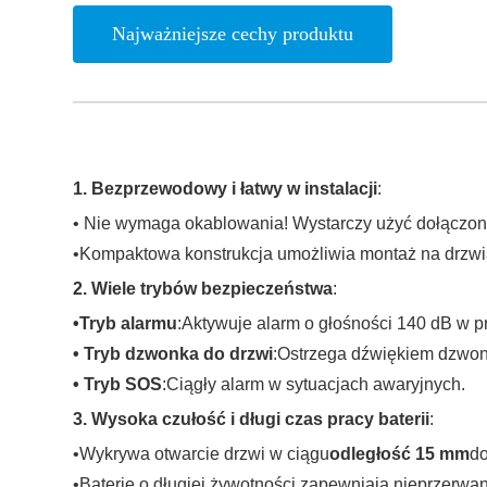
Najważniejsze cechy produktu
1. Bezprzewodowy i łatwy w instalacji
:
• Nie wymaga okablowania! Wystarczy użyć dołączone
•Kompaktowa konstrukcja umożliwia montaż na drzwi
2. Wiele trybów bezpieczeństwa
:
•Tryb alarmu
:Aktywuje alarm o głośności 140 dB w 
• Tryb dzwonka do drzwi
:Ostrzega dźwiękiem dzwonk
• Tryb SOS
:Ciągły alarm w sytuacjach awaryjnych.
3. Wysoka czułość i długi czas pracy baterii
:
•Wykrywa otwarcie drzwi w ciągu
odległość 15 mm
do
•Baterie o długiej żywotności zapewniają nieprzerwa