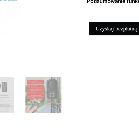
Podsumowanie funkc
Uzyskaj bezpłatną