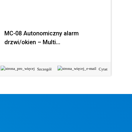
MC-08 Autonomiczny alarm
MC
drzwi/okien – Multi...
ma
Szczegół
Cytat