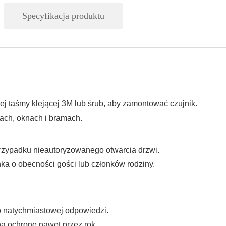
Specyfikacja produktu
j taśmy klejącej 3M lub śrub, aby zamontować czujnik.
ach, oknach i bramach.
przypadku nieautoryzowanego otwarcia drzwi.
a o obecności gości lub członków rodziny.
 natychmiastowej odpowiedzi.
ną ochronę nawet przez rok.