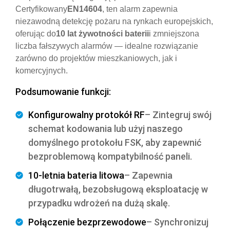
Certyfikowany
EN14604
, ten alarm zapewnia
niezawodną detekcję pożaru na rynkach europejskich,
oferując do
10 lat żywotności baterii
i zmniejszona
liczba fałszywych alarmów — idealne rozwiązanie
zarówno do projektów mieszkaniowych, jak i
komercyjnych.
Podsumowanie funkcji:
Konfigurowalny protokół RF
– Zintegruj swój
schemat kodowania lub użyj naszego
domyślnego protokołu FSK, aby zapewnić
bezproblemową kompatybilność paneli.
10-letnia bateria litowa
– Zapewnia
długotrwałą, bezobsługową eksploatację w
przypadku wdrożeń na dużą skalę.
Połączenie bezprzewodowe
– Synchronizuj