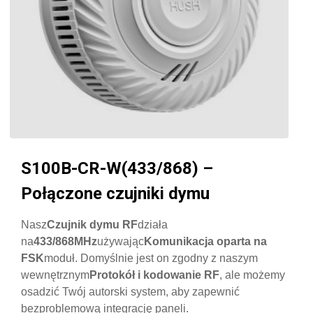
S100B-CR-W(433/868) –
Połączone czujniki dymu
Nasz
Czujnik dymu RF
działa
na
433/868MHz
używając
Komunikacja oparta na
FSK
moduł. Domyślnie jest on zgodny z naszym
wewnętrznym
Protokół i kodowanie RF
, ale możemy
osadzić Twój autorski system, aby zapewnić
bezproblemową integrację paneli.